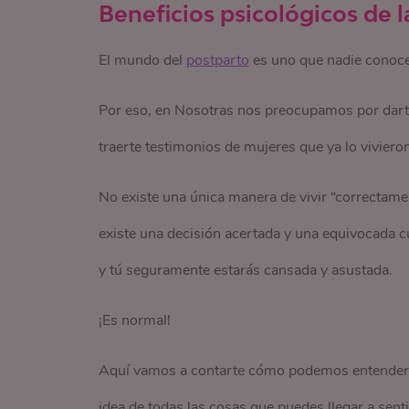
Beneficios psicológicos de l
El mundo del
postparto
es uno que nadie conoce 
Por eso, en Nosotras nos preocupamos por darte
traerte testimonios de mujeres que ya lo vivier
No existe una única manera de vivir “correctame
existe una decisión acertada y una equivocada c
y tú seguramente estarás cansada y asustada.
¡Es normal!
Aquí vamos a contarte cómo podemos entender
idea de todas las cosas que puedes llegar a senti