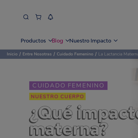
Blog
Productos
Nuestro Impacto
Inicio
/
Entre Nosotras
/
Cuidado Femenino
/
La Lactancia Matern
CUIDADO FEMENINO
NUESTRO CUERPO
¿Qué impacto
materna?