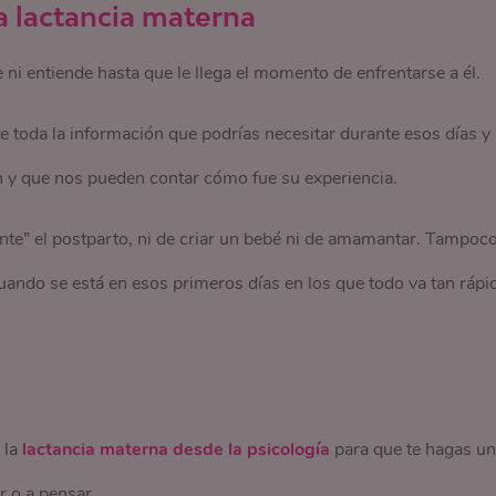
a lactancia materna
ni entiende hasta que le llega el momento de enfrentarse a él.
 toda la información que podrías necesitar durante esos días y
on y que nos pueden contar cómo fue su experiencia.
nte” el postparto, ni de criar un bebé ni de amamantar. Tampoc
uando se está en esos primeros días en los que todo va tan rápi
 la
lactancia materna desde la psicología
para que te hagas u
r o a pensar.