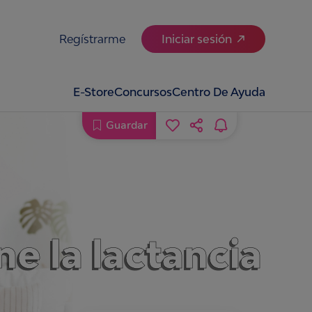
Regístrarme
Iniciar sesión
E-Store
Concursos
Centro De Ayuda
Guardar
e la lactancia