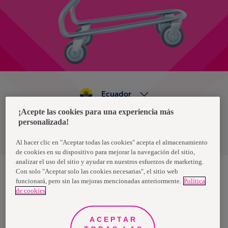
Ecuador
¡Acepte las cookies para una experiencia más
personalizada!
Política de privacidad de datos
Términos y condiciones
Al hacer clic en "Aceptar todas las cookies" acepta el almacenamiento
de cookies en su dispositivo para mejorar la navegación del sitio,
analizar el uso del sitio y ayudar en nuestros esfuerzos de marketing.
Con solo "Aceptar solo las cookies necesarias", el sitio web
funcionará, pero sin las mejoras mencionadas anteriormente.
Política
Nosotras, una marca de Essity - una compañía global líder en
de cookies
higiene y salud. Cada día, mil millones de personas, en todo el
mundo, utilizan nuestros productos, servicios y soluciones. Nuestro
propósito es romper barreras por el bienestar en beneficio de
consumidores, pacientes, cuidadores, clientes y la sociedad en
ACEPTAR
general. Vendemos en aproximadamente 150 países bajo las