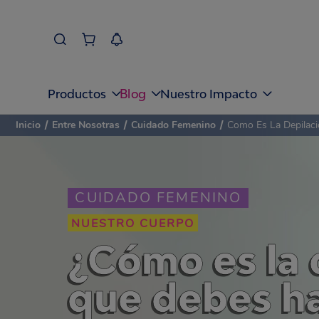
Blog
Productos
Nuestro Impacto
Inicio
/
Entre Nosotras
/
Cuidado Femenino
/
Como Es La Depilaci
CUIDADO FEMENINO
NUESTRO CUERPO
¿Cómo es la 
que debes ha