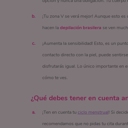
opción y nunca una obligación. Tu cuerpo 
¡Tu zona V se verá mejor! Aunque esto es
hacen la
depilación brasilera
se ven mucho
¡Aumenta la sensibilidad! Esto, es un punto 
contacto directo con la piel, puede sentirs
disfrutarás igual. Lo único importante en 
cómo te ves.
¿Qué debes tener en cuenta ant
¡Ten en cuenta tu
ciclo menstrual
! Si decid
recomendamos que no pidas tu cita durant