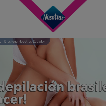
on Brasilena Nosotras Ecuador
depilación brasil
cer!