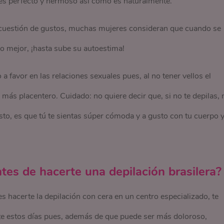
es perfecto y hermoso así como es naturalmente.
 cuestión de gustos, muchas mujeres consideran que cuando se
 mejor, ¡hasta sube su autoestima!
a favor en las relaciones sexuales pues, al no tener vellos el
e más placentero. Cuidado: no quiere decir que, si no te depilas, 
esto, es que tú te sientas súper cómoda y a gusto con tu cuerpo 
es de hacerte una depilación brasilera?
es hacerte la depilación con cera en un centro especializado, te
e estos días pues, además de que puede ser más doloroso,