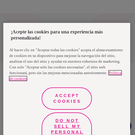
Ecuador
¡Acepte las cookies para una experiencia más
personalizada!
Política de privacidad de datos
Al hacer clic en "Aceptar todas las cookies" acepta el almacenamiento
Términos y condiciones
de cookies en su dispositivo para mejorar la navegación del sitio,
analizar el uso del sitio y ayudar en nuestros esfuerzos de marketing.
Con solo "Aceptar solo las cookies necesarias", el sitio web
funcionará, pero sin las mejoras mencionadas anteriormente.
Política
de cookies
Nosotras, una marca de Essity - una compañía global líder en
higiene y salud. Cada día, mil millones de personas, en todo el
mundo, utilizan nuestros productos, servicios y soluciones. Nuestro
propósito es romper barreras por el bienestar en beneficio de
ACCEPT
consumidores, pacientes, cuidadores, clientes y la sociedad en
COOKIES
general. Vendemos en aproximadamente 150 países bajo las
principales marcas globales TENA y Tork, así como otras marcas
como Actimove, Cutimed, JOBST, Knix, Leukoplast, Libero, Libresse,
Lotus, Modibodi, Nosotras, Saba, Tempo, TOM Organic y Zewa. En
2024, Essity tuvo ventas de aproximadamente 13 mil millones de
DO NOT
Chat
euros y empleó a 36,000 personas. La sede de la compañía está
SELL MY
Whatsapp
ubicada en Estocolmo, Suecia, y Essity cotiza en Nasdaq Estocolmo.
PERSONAL
Más información en
www.essity.com
.